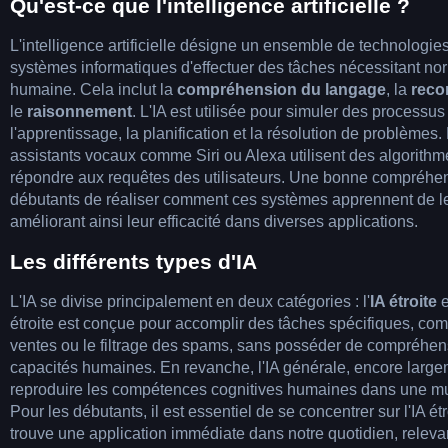
Qu'est-ce que l'intelligence artificielle ?
L'intelligence artificielle désigne un ensemble de technologie
systèmes informatiques d'effectuer des tâches nécessitant nor
humaine. Cela inclut la
compréhension du langage
, la
reco
le
raisonnement
. L'IA est utilisée pour simuler des processus 
l'apprentissage, la planification et la résolution de problèmes
assistants vocaux comme Siri ou Alexa utilisent des algorithmes
répondre aux requêtes des utilisateurs. Une bonne compréhen
débutants de réaliser comment ces systèmes apprennent de l
améliorant ainsi leur efficacité dans diverses applications.
Les différents types d'IA
L'IA se divise principalement en deux catégories : l'
IA étroite
e
étroite est conçue pour accomplir des tâches spécifiques, co
ventes ou le filtrage des spams, sans posséder de compréhen
capacités humaines. En revanche, l'IA générale, encore largem
reproduire les compétences cognitives humaines dans une mu
Pour les débutants, il est essentiel de se concentrer sur l'IA étro
trouve une application immédiate dans notre quotidien, relevan