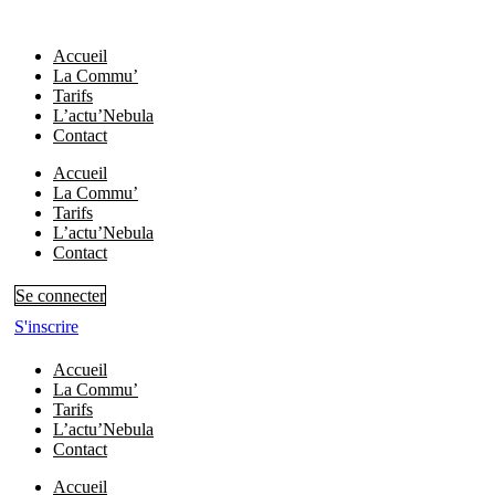
Aller
au
Accueil
contenu
La Commu’
Tarifs
L’actu’Nebula
Contact
Accueil
La Commu’
Tarifs
L’actu’Nebula
Contact
Se connecter
S'inscrire
Accueil
La Commu’
Tarifs
L’actu’Nebula
Contact
Accueil