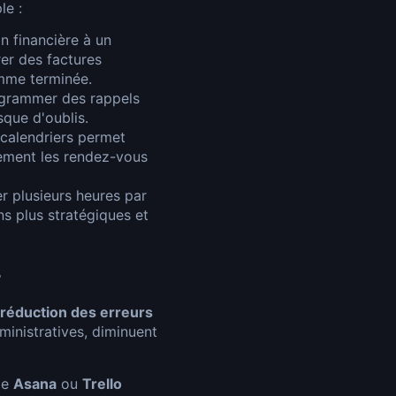
le :
on financière à un
rer des factures
mme terminée.
ogrammer des rappels
sque d'oublis.
 calendriers permet
cement les rendez-vous
er plusieurs heures par
s plus stratégiques et
s
réduction des erreurs
ministratives, diminuent
me
Asana
ou
Trello