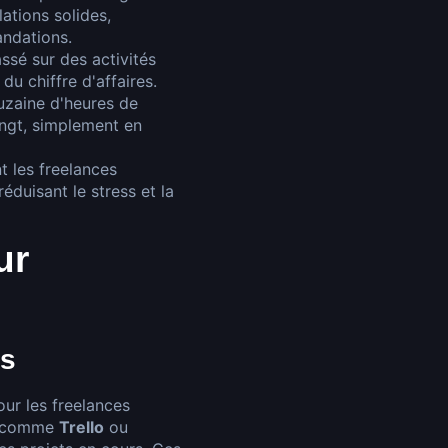
lations solides,
andations.
ssé sur des activités
u chiffre d'affaires.
uzaine d'heures de
ingt, simplement en
t les freelances
éduisant le stress et la
ur
ts
our les freelances
ls comme
Trello
ou